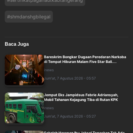
#
sertifikatpagarlautkabtangerang
#
shmdanshgbilegal
Baca Juga
Bareskrim Bongkar Dugaan Peredaran Narkoba
di Tempat Hiburan Malam Five Star Bali....
inews
Jum'at, 7 Agustus 2026 - 05:57
Jemput Eks Jampidsus Febrie Adriansyah,
Mobil Tahanan Kejagung Tiba di Rutan KPK
inews
Jum'at, 7 Agustus 2026 - 05:27
Sekolah Harapan Ibu Jaksel Tegaskan Tak Ada