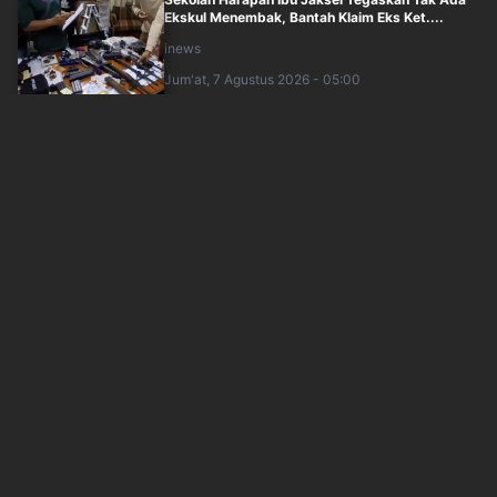
Ekskul Menembak, Bantah Klaim Eks Ket....
inews
Jum'at, 7 Agustus 2026 - 05:00
Pramono Kecam Temuan 995 Senjata, Narkoba
hingga CD Porno di Sekolah Jaksel: Sang....
inews
Jum'at, 7 Agustus 2026 - 05:09
Penembakan di Sekolah Thailand, 2 Orang
Tewas
inews
Jum'at, 7 Agustus 2026 - 04:47
Eks Jampidsus Febrie Diperiksa Kejagung Hari
Ini, Pengacara Jamin Kooperatif
inews