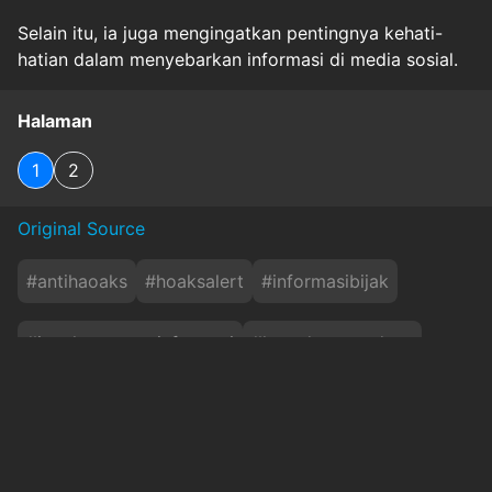
Selain itu, ia juga mengingatkan pentingnya kehati-
hatian dalam menyebarkan informasi di media sosial.
Halaman
1
2
Original Source
#
antihaoaks
#
hoaksalert
#
informasibijak
#
jagakeamananinformasi
#
kesadaranmedsos
#
tasikmalaya