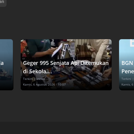
an
la
Geger 995 Senjata Api Ditemukan
BGN 
di Sekola....
Pene
Terkini
| inews
Terkini
|
Kamis, 6 Agustus 2026 - 10:07
Kamis, 6