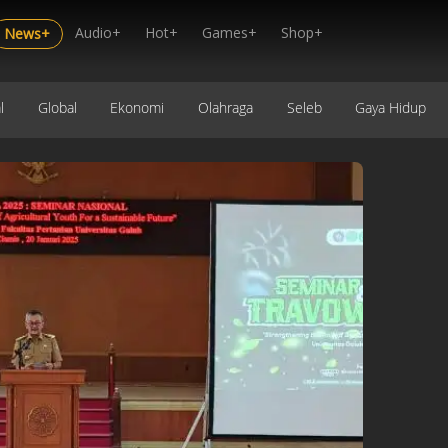
Audio+
Hot+
Games+
Shop+
News+
l
Global
Ekonomi
Olahraga
Seleb
Gaya Hidup