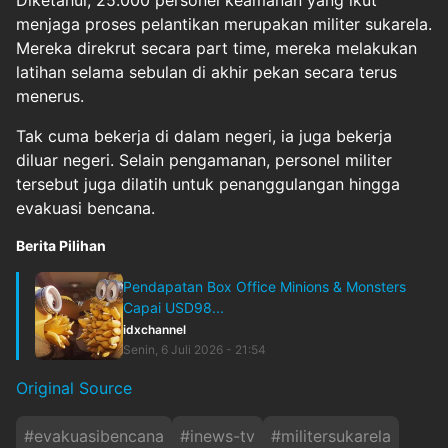
Diketahui, 25.000 personel keamanan yang ikut
menjaga proses pelantikan merupakan militer sukarela.
Mereka direkrut secara part time, mereka melakukan
latihan selama sebulan di akhir pekan secara terus
menerus.
Tak cuma bekerja di dalam negeri, ia juga bekerja
diluar negeri. Selain pengamanan, personel militer
tersebut juga dilatih untuk penanggulangan hingga
evakuasi bencana.
Berita Pilihan
Pendapatan Box Office Minions & Monsters
Capai USD98...
idxchannel
Senin, 6 Juli 2026 - 21:54
Original Source
#
evakuasibencana
#
inews-tv
#
militersukarela