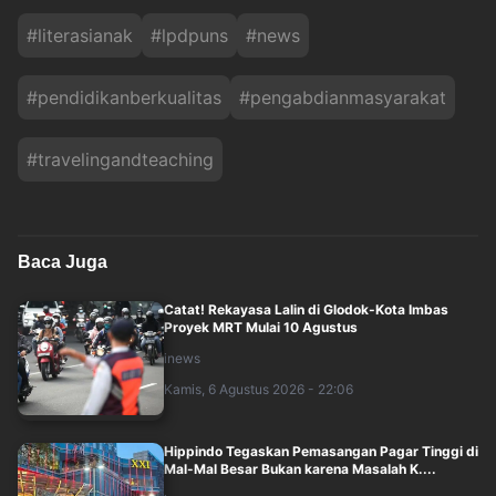
#
literasianak
#
lpdpuns
#
news
#
pendidikanberkualitas
#
pengabdianmasyarakat
#
travelingandteaching
Baca Juga
Catat! Rekayasa Lalin di Glodok-Kota Imbas
Proyek MRT Mulai 10 Agustus
inews
Kamis, 6 Agustus 2026 - 22:06
Hippindo Tegaskan Pemasangan Pagar Tinggi di
Mal-Mal Besar Bukan karena Masalah K....