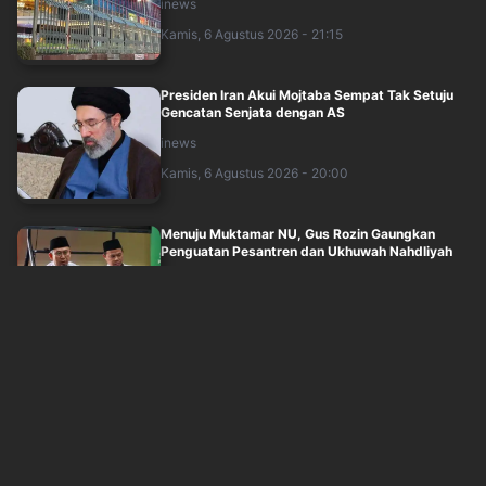
inews
Kamis, 6 Agustus 2026 - 21:15
Presiden Iran Akui Mojtaba Sempat Tak Setuju
Gencatan Senjata dengan AS
inews
Kamis, 6 Agustus 2026 - 20:00
Menuju Muktamar NU, Gus Rozin Gaungkan
Penguatan Pesantren dan Ukhuwah Nahdliyah
okezone
Kamis, 6 Agustus 2026 - 19:05
Reaksi Pramono Lihat Petugas Transjakarta
Aktif Bantu Penumpang Disabilitas
inews
Kamis, 6 Agustus 2026 - 19:01