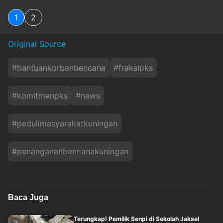
1
2
Original Source
#
bantuankorbanbencana
#
fraksipks
#
komitmenpks
#
news
#
pedulimasyarakatkuningan
#
penangananbencanakuningan
Baca Juga
Terungkap! Pemilik Senpi di Sekolah Jaksel