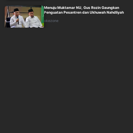
Menuju Muktamar NU, Gus Rozin Gaungkan
Penguatan Pesantren dan Ukhuwah Nahdliyah
okezone
Kamis, 6 Agustus 2026 - 19:05
Reaksi Pramono Lihat Petugas Transjakarta
Aktif Bantu Penumpang Disabilitas
inews
Kamis, 6 Agustus 2026 - 19:01
BGN Sisir Ulang Data Penerima MBG, Validasi
Ditargetkan Selesai 2 Bulan
inews
Kamis, 6 Agustus 2026 - 18:00