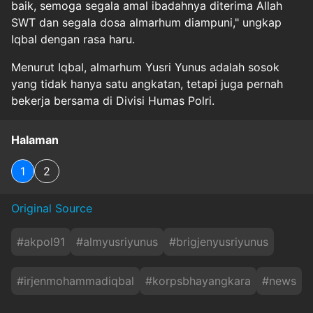
baik, semoga segala amal ibadahnya diterima Allah
SWT dan segala dosa almarhum diampuni," ungkap
Iqbal dengan rasa haru.
Menurut Iqbal, almarhum Yusri Yunus adalah sosok
yang tidak hanya satu angkatan, tetapi juga pernah
bekerja bersama di Divisi Humas Polri.
Halaman
1
2
Original Source
#
akpol91
#
almyusriyunus
#
brigjenyusriyunus
#
irjenmohammadiqbal
#
korpsbhayangkara
#
news