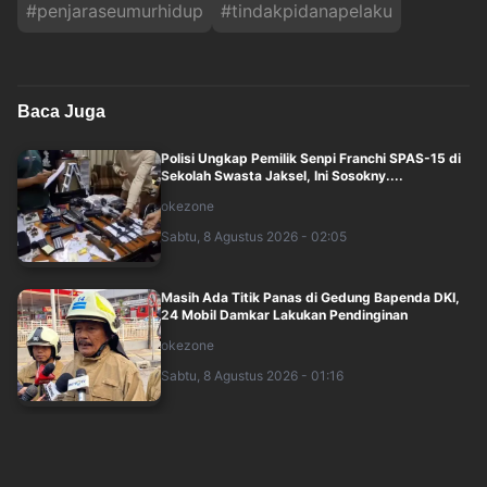
#
penjaraseumurhidup
#
tindakpidanapelaku
Baca Juga
Polisi Ungkap Pemilik Senpi Franchi SPAS-15 di
Sekolah Swasta Jaksel, Ini Sosokny....
okezone
Sabtu, 8 Agustus 2026 - 02:05
Masih Ada Titik Panas di Gedung Bapenda DKI,
24 Mobil Damkar Lakukan Pendinginan
okezone
Sabtu, 8 Agustus 2026 - 01:16
Begini Penampakan Gedung Bapenda DKI Usai
Dilalap Api, Lantai 11-16 Hangus
okezone