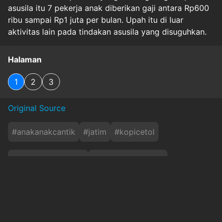
asusila itu 7 pekerja anak diberikan gaji antara Rp600
ribu sampai Rp1 juta per bulan. Upah itu di luar
aktivitas lain pada tindakan asusila yang disuguhkan.
Halaman
1
2
3
Original Source
#
anakanakcantik
#
jatim
#
kopicetol
#
pasargondanglegi
#
perlindungananak
#
praktikasusila