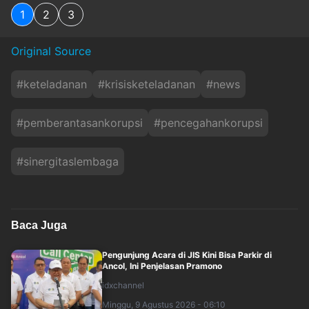
1
2
3
Original Source
#
keteladanan
#
krisisketeladanan
#
news
#
pemberantasankorupsi
#
pencegahankorupsi
#
sinergitaslembaga
Baca Juga
Pengunjung Acara di JIS Kini Bisa Parkir di
Ancol, Ini Penjelasan Pramono
idxchannel
Minggu, 9 Agustus 2026 - 06:10