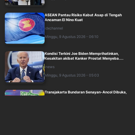
ASEAN Pantau Risiko Kabut Asap di Tengah
Ancaman El Nino Kuat
idxchannel
Minggu, 9 Agustus 2026 - 06:10
Kondisi Terkini Joe Biden Memprihatinkan,
Kesakitan akibat Kanker Prostat Menyeba....
inews
Minggu, 9 Agustus 2026 - 05:03
Transjakarta Bundaran Senayan-Ancol Dibuka,
Tarif Awal Rp1, Intip Titik Pemberhen....
idxchannel
Minggu, 9 Agustus 2026 - 05:20
Tak Sebut Nama AS, PM Jepang Takaichi: