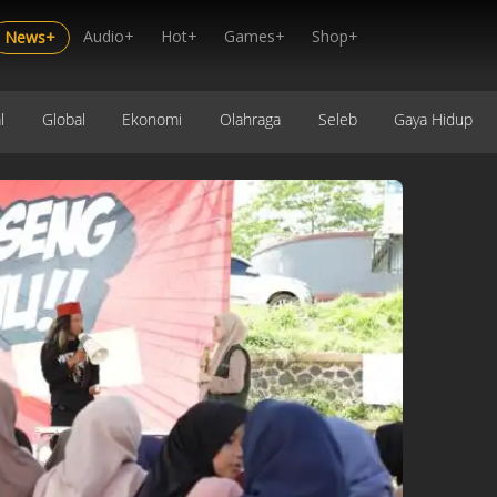
Audio+
Hot+
Games+
Shop+
News+
l
Global
Ekonomi
Olahraga
Seleb
Gaya Hidup