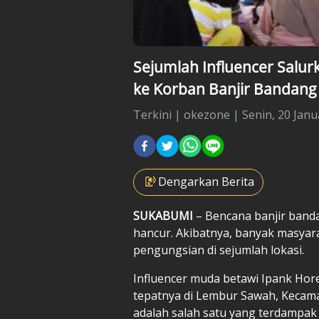
Sejumlah Influencer Salur
ke Korban Banjir Bandan
Terkini
|
okezone |
Senin, 20 Janu
Dengarkan Berita
SUKABUMI
– Bencana
banjir band
hancur. Akibatnya, banyak masya
pengungsian di sejumlah lokasi.
Influencer muda betawi Ipank Hor
tepatnya di Lembur Sawah, Kecama
adalah salah satu yang terdampak