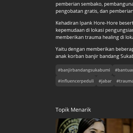
pemberian sembako, pembanguna
pengobatan gratis, dan pemberia
Kehadiran Ipank Hore-Hore besert
kepemudaan di lokasi pengungsia
memberikan trauma healing di lok
Yaitu dengan memberikan beberap
anak korban banjir bandang Suka
#
banjirbandangsukabumi
#
bantua
#
influencerpeduli
#
jabar
#
trauma
Topik Menarik