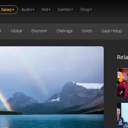
Audio+
Hot+
Games+
Shop+
News+
l
Global
Ekonomi
Olahraga
Seleb
Gaya Hidup
Rel