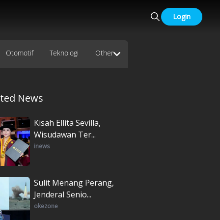
Login
Otomotif
Teknologi
Other
ated News
Kisah Ellita Sevilla,
Wisudawan Ter...
inews
Sulit Menang Perang,
Jenderal Senio...
okezone