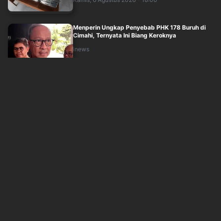
Menperin Ungkap Penyebab PHK 178 Buruh di
Cimahi, Ternyata Ini Biang Keroknya
inews
Kamis, 6 Agustus 2026 - 16:46
Pengacara Jokowi Persoalkan Praperadilan
Dokter Tifa: Sudah Masuk Tahap Persidang....
inews
Kamis, 6 Agustus 2026 - 16:29
KPK Kembangkan Kasus Pemerasan Izin Tinggal
WNA, Bidik Kantor Imigrasi Lain
inews
Kamis, 6 Agustus 2026 - 16:13