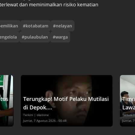
terlewat dan meminimalkan risiko kematian
emilikan
#
kotabatam
#
nelayan
engelola
#
pulaubulan
#
warga
tus
Terungkap! Motif Pelaku Mutilasi
Timn
di Depok....
Lawa
Terkini
| okezone
Terkini
|
Jum'at, 7 Agustus 2026 - 00:48
Jum'at, 