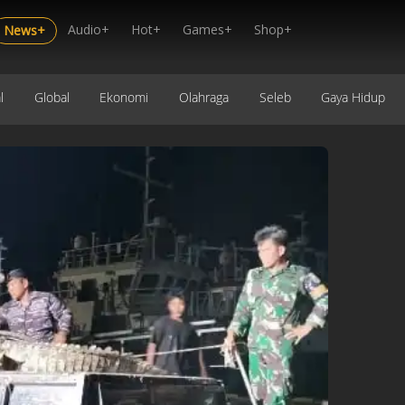
Audio+
Hot+
Games+
Shop+
News+
l
Global
Ekonomi
Olahraga
Seleb
Gaya Hidup