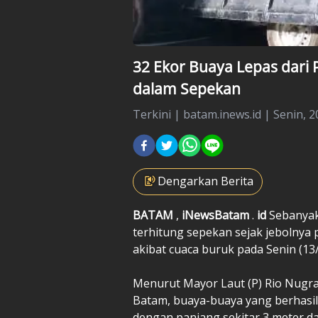
32 Ekor Buaya Lepas dari
dalam Sepekan
Terkini
|
batam.inews.id |
Senin, 2
Dengarkan Berita
BATAM
,
iNewsBatam
.
id
Sebanyak
terhitung sepekan sejak jebolnya
akibat cuaca buruk pada Senin (13/
Menurut Mayor Laut (P) Rio Nugra
Batam, buaya-buaya yang berhasil 
dengan panjang sekitar 3 meter dan