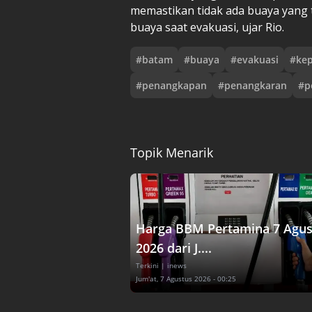
memastikan tidak ada buaya yang 
buaya saat evakuasi, ujar Rio.
#
batam
#
buaya
#
evakuasi
#
kep
#
penangkapan
#
penangkaran
#
p
Topik Menarik
Harga BBM Pertamina 7 Agus
2026 dari J....
Terkini
| inews
Jum'at, 7 Agustus 2026 - 00:25