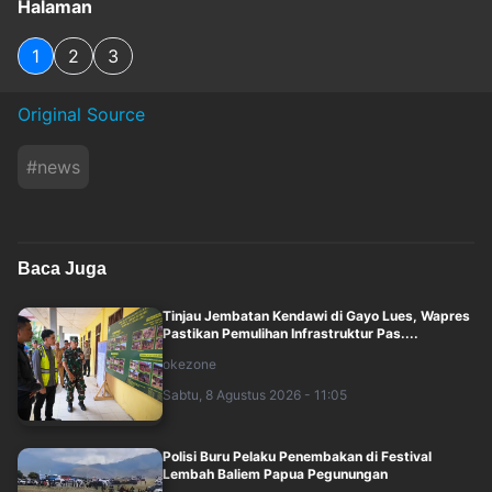
Halaman
1
2
3
Original Source
#
news
Baca Juga
Tinjau Jembatan Kendawi di Gayo Lues, Wapres
Pastikan Pemulihan Infrastruktur Pas....
okezone
Sabtu, 8 Agustus 2026 - 11:05
Polisi Buru Pelaku Penembakan di Festival
Lembah Baliem Papua Pegunungan