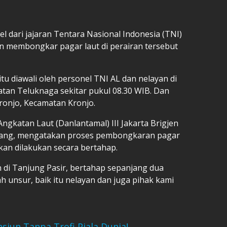
 dari jajaran Tentara Nasional Indonesia (TNI)
an membongkar pagar laut di perairan tersebut
u diawali oleh personel TNI AL dan nelayan di
atan Teluknaga sekitar pukul 08.30 WIB. Dan
Kronjo, Kecamatan Kronjo.
katan Laut (Danlantamal) III Jakarta Brigjen
erang, mengatakan proses pembongkaran pagar
akan dilakukan secara bertahap.
 di Tanjung Pasir, bertahap sepanjang dua
h unsur, baik itu nelayan dan juga pihak kami
siun Tanpa Trofi Piala Dunia!