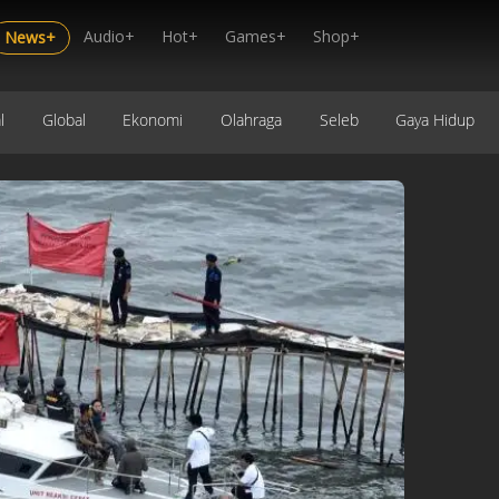
Audio+
Hot+
Games+
Shop+
News+
l
Global
Ekonomi
Olahraga
Seleb
Gaya Hidup