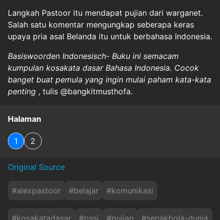
Langkah Pastoor itu mendapat pujian dari warganet.
Salah satu komentar mengungkap seberapa keras
upaya pria asal Belanda itu untuk berbahasa Indonesia.
Basiswoorden Indonesisch- Buku ini semacam
kumpulan kosakata dasar Bahasa Indonesia. Cocok
banget buat pemula yang ingin mulai paham kata-kata
penting
, tulis @bangkitmusthofa.
Halaman
1
2
Original Source
#
alexpastoor
#
belajar
#
komunikasi
#
kosakatadasar
#
pssi
#
pujian
#
sepakbola-dunia