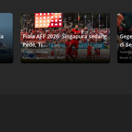
la
Piala AFF 2026: Singapura sedang
Gege
Pede, Ti....
di Se
Terkini
| okezone
Terkini
|
Kamis, 6 Agustus 2026 - 05:07
Kamis, 6