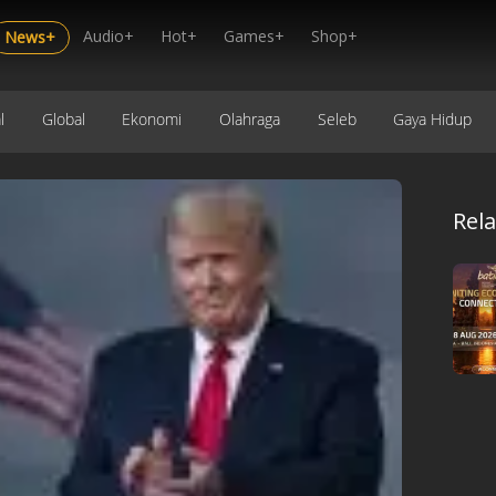
Audio+
Hot+
Games+
Shop+
News+
l
Global
Ekonomi
Olahraga
Seleb
Gaya Hidup
Rel