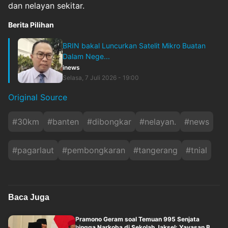
dan nelayan sekitar.
Berita Pilihan
BRIN bakal Luncurkan Satelit Mikro Buatan
Dalam Nege...
inews
Selasa, 7 Juli 2026 - 19:00
Original Source
#
30km
#
banten
#
dibongkar
#
nelayan.
#
news
#
pagarlaut
#
pembongkaran
#
tangerang
#
tnial
Baca Juga
Pramono Geram soal Temuan 995 Senjata
hingga Narkoba di Sekolah Jaksel: Yayasan B....