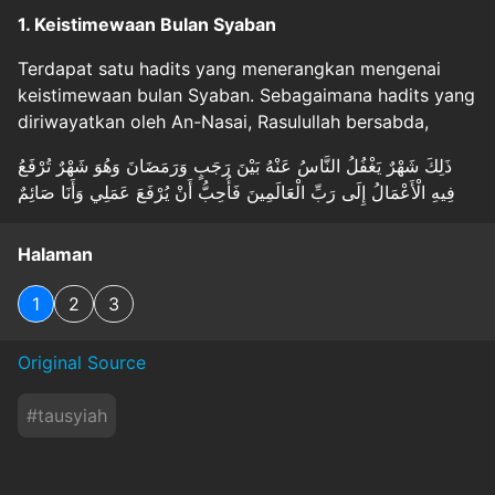
1. Keistimewaan Bulan Syaban
Terdapat satu hadits yang menerangkan mengenai
keistimewaan bulan Syaban. Sebagaimana hadits yang
diriwayatkan oleh An-Nasai, Rasulullah bersabda,
ذَلِكَ شَهْرٌ يَغْفُلُ النَّاسُ عَنْهُ بَيْنَ رَجَبٍ وَرَمَضَانَ وَهُوَ شَهْرٌ تُرْفَعُ
فِيهِ الْأَعْمَالُ إِلَى رَبِّ الْعَالَمِينَ فَأُحِبُّ أَنْ يُرْفَعَ عَمَلِي وَأَنَا صَائِمٌ
Halaman
1
2
3
Original Source
#
tausyiah