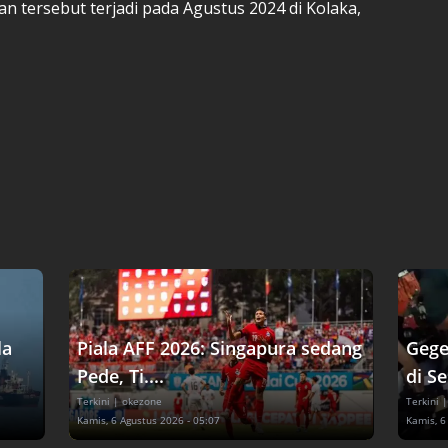
an tersebut terjadi pada Agustus 2024 di Kolaka,
la
Piala AFF 2026: Singapura sedang
Gege
Pede, Ti....
di Se
Terkini
| okezone
Terkini
|
Kamis, 6 Agustus 2026 - 05:07
Kamis, 6