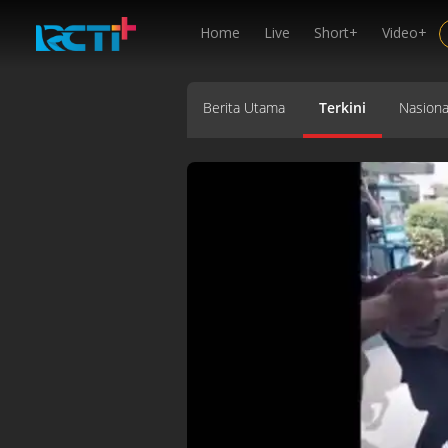
Home
Live
Short+
Video+
Berita Utama
Terkini
Nasiona