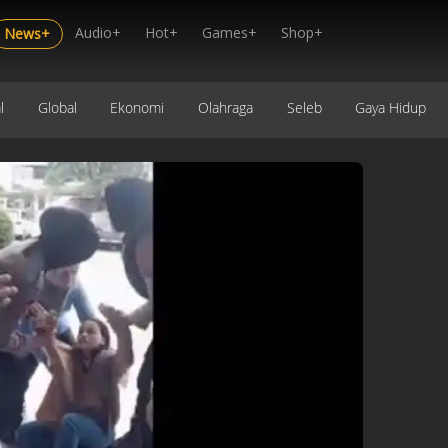
Audio+
Hot+
Games+
Shop+
News+
l
Global
Ekonomi
Olahraga
Seleb
Gaya Hidup