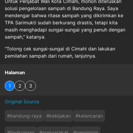
Untuk Penjabat Wali Kota Cimahi, mohon diteruskan
solusi pengelolaan sampah di Bandung Raya. Saya
mendengar bahwa ritase sampah yang dikirimkan ke
TPA Sarimukti sudah berkurang drastis, tetapi kita
masih menghadapi sungai-sungai yang penuh dengan
sampah," katanya.
"Tolong cek sungai-sungai di Cimahi dan lakukan
pemilahan sampah dari rumah, lanjutnya.
Halaman
1
2
3
Original Source
#
bandung-raya
#
kebijakan
#
kelancaran
#
lingkungan
#
masyarakat
#
pemimpin