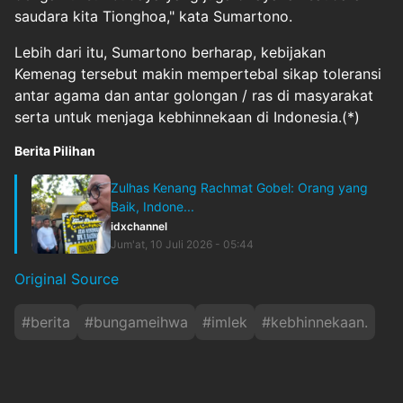
saudara kita Tionghoa," kata Sumartono.
Lebih dari itu, Sumartono berharap, kebijakan
Kemenag tersebut makin mempertebal sikap toleransi
antar agama dan antar golongan / ras di masyarakat
serta untuk menjaga kebhinnekaan di Indonesia.(*)
Berita Pilihan
Zulhas Kenang Rachmat Gobel: Orang yang
Baik, Indone...
idxchannel
Jum'at, 10 Juli 2026 - 05:44
Original Source
#
berita
#
bungameihwa
#
imlek
#
kebhinnekaan.
#
kemenag
#
khonghucu
#
kongzili
#
lampion