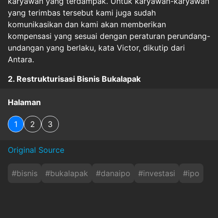
karyawan yang terdampak. Untuk karyawan-karyawan
yang terimbas tersebut kami juga sudah
komunikasikan dan kami akan memberikan
kompensasi yang sesuai dengan peraturan perundang-
undangan yang berlaku, kata Victor, dikutip dari
Antara.
2. Restrukturisasi Bisnis Bukalapak
Halaman
1
2
3
Original Source
#
bisnis
#
bukalapak
#
danaipo
#
investasi
#
ipo
#
karyawan
#
keuangan
#
kompensasi