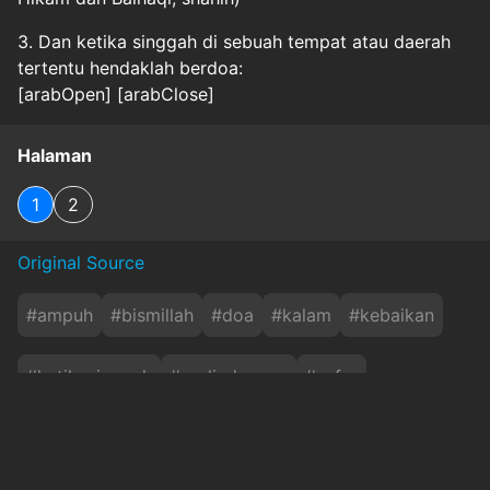
3. Dan ketika singgah di sebuah tempat atau daerah
tertentu hendaklah berdoa:
[arabOpen] [arabClose]
Halaman
1
2
Original Source
#
ampuh
#
bismillah
#
doa
#
kalam
#
kebaikan
#
ketikasinggah
#
perlindungan
#
safar
Baca Juga