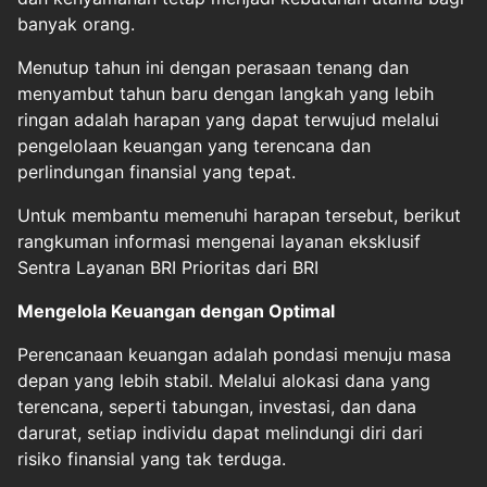
banyak orang.
Menutup tahun ini dengan perasaan tenang dan
menyambut tahun baru dengan langkah yang lebih
ringan adalah harapan yang dapat terwujud melalui
pengelolaan keuangan yang terencana dan
perlindungan finansial yang tepat.
Untuk membantu memenuhi harapan tersebut, berikut
rangkuman informasi mengenai layanan eksklusif
Sentra Layanan BRI Prioritas dari BRI
Mengelola Keuangan dengan Optimal
Perencanaan keuangan adalah pondasi menuju masa
depan yang lebih stabil. Melalui alokasi dana yang
terencana, seperti tabungan, investasi, dan dana
darurat, setiap individu dapat melindungi diri dari
risiko finansial yang tak terduga.