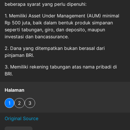
beberapa syarat yang perlu dipenuhi:
1. Memiliki Asset Under Management (AUM) minimal
Rp 500 juta, baik dalam bentuk produk simpanan
seperti tabungan, giro, dan deposito, maupun
investasi dan bancassurance.
2. Dana yang ditempatkan bukan berasal dari
pinjaman BRI.
3. Memiliki rekening tabungan atas nama pribadi di
BRI.
Halaman
1
2
3
Original Source