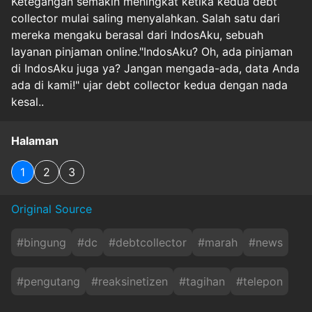
Ketegangan semakin meningkat ketika kedua debt
collector mulai saling menyalahkan. Salah satu dari
mereka mengaku berasal dari IndosAku, sebuah
layanan pinjaman online."IndosAku? Oh, ada pinjaman
di IndosAku juga ya? Jangan mengada-ada, data Anda
ada di kami!" ujar debt collector kedua dengan nada
kesal..
Halaman
1
2
3
Original Source
#
bingung
#
dc
#
debtcollector
#
marah
#
news
#
pengutang
#
reaksinetizen
#
tagihan
#
telepon