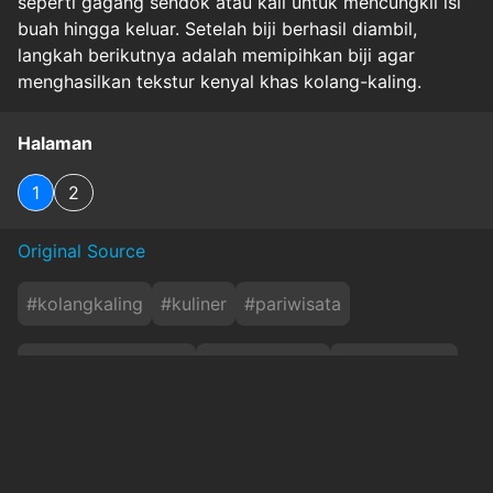
seperti gagang sendok atau kail untuk mencungkil isi
buah hingga keluar. Setelah biji berhasil diambil,
langkah berikutnya adalah memipihkan biji agar
menghasilkan tekstur kenyal khas kolang-kaling.
Halaman
1
2
Original Source
#
kolangkaling
#
kuliner
#
pariwisata
#
prosespembuatan
#
seni&budaya
#
tasikmalaya
#
tradisilokal