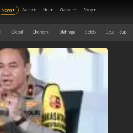
Audio+
Hot+
Games+
Shop+
News+
l
Global
Ekonomi
Olahraga
Seleb
Gaya Hidup