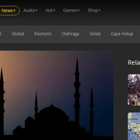
Audio+
Hot+
Games+
Shop+
News+
l
Global
Ekonomi
Olahraga
Seleb
Gaya Hidup
Rel