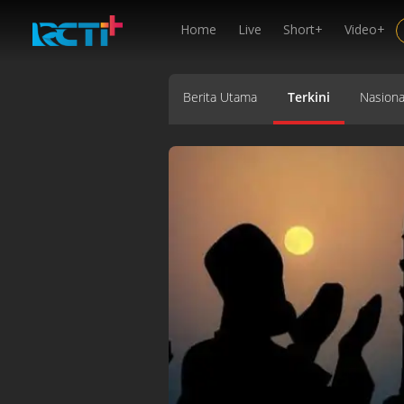
Home
Live
Short+
Video+
Berita Utama
Terkini
Nasiona