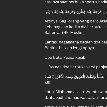
satunya saat berbuka spertis hadit
Artinya: Bagi orang yang berpuas
kebahagiaan ketika dia berbuka 
Rabbnya. (HR. Muslim).
Lantas, bagaimana bacaan doa ber
Berikut bacaan lengkapnya.
Doa Buka Puasa Rajab
1. Bacaan doa berbuka versi panj
َمَأُ وَابْتَلَّتْ الْعُرُوقُ وَثَبَتَ الْأَجْرُ إنْ شَاءَ
اللَّهُ
Latin: Allahumma laka shumtu wabi
dzahabadhdhomau wabtallatil 'uruu
Artinya: “Ya Allah, karena-Mu ak