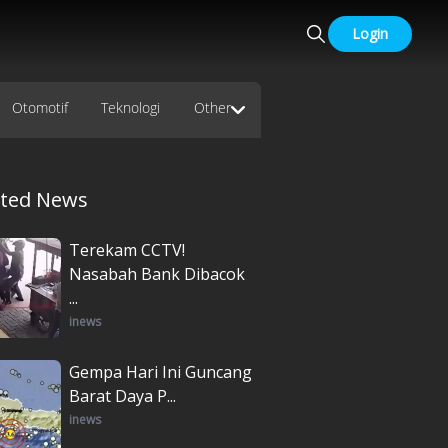
Login
Otomotif
Teknologi
Other
ated News
Terekam CCTV!
Nasabah Bank Dibacok
...
inews
Gempa Hari Ini Guncang
Barat Daya P...
inews