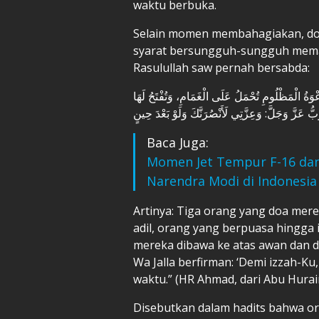
waktu berbuka.
Selain momen membahagiakan, do
syarat bersungguh-sungguh memat
Rasulullah saw pernah bersabda:
دَعْوَةُ الْمَظْلُومِ تُحْمَلُ عَلَى الْغَمَامِ، وَتُفْتَحُ لَهَا
Baca Juga:
Momen Jet Tempur F-16 dan
Narendra Modi di Indonesia
Artinya: Tiga orang yang doa mere
adil, orang yang berpuasa hingga 
mereka dibawa ke atas awan dan di
Wa Jalla berfirman: ‘Demi izzah-
waktu.” (HR Ahmad, dari Abu Hurair
Disebutkan dalam hadits bahwa o