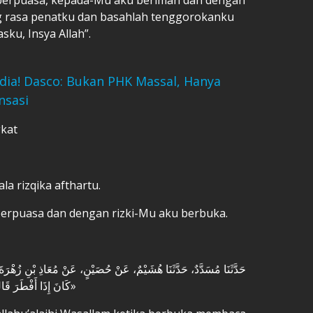
ng rasa penatku dan basahlah tenggorokanku
sku, Insya Allah”.
ia! Dasco: Bukan PHK Massal, Hanya
nsasi
gkat
la rizqika afthartu.
 berpuasa dan dengan rizki-Mu aku berbuka.
حَدَّثَنَا مُسَدَّدٌ، حَدَّثَنَا هُشَيْمٌ، عَنْ حُصَيْنٍ، عَنْ مُعَاذِ بْنِ زُهْرَةَ، أَ
كَانَ إِذَا أَفْطَرَ قَالَ: «اللَّهُمَّ لَكَ صُمْتُ، وَعَلَى رِزْقِكَ أَفْطَرْتُ»