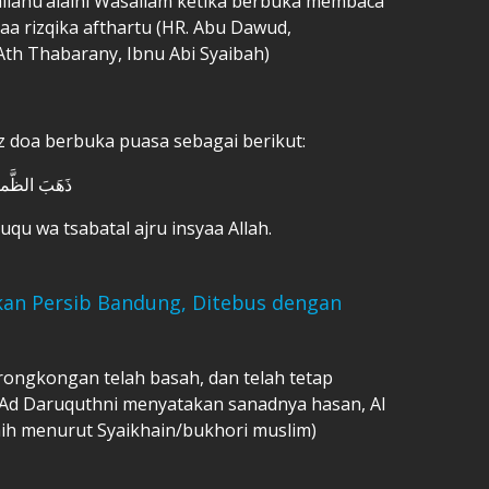
allahu’alaihi Wasallam ketika berbuka membaca
aa rizqika afthartu (HR. Abu Dawud,
 Ath Thabarany, Ibnu Abi Syaibah)
az doa berbuka puasa sebagai berikut:
ذَهَبَ الظَّمأ
qu wa tsabatal ajru insyaa Allah.
kan Persib Bandung, Ditebus dengan
erongkongan telah basah, dan telah tetap
, Ad Daruquthni menyatakan sanadnya hasan, Al
h menurut Syaikhain/bukhori muslim)