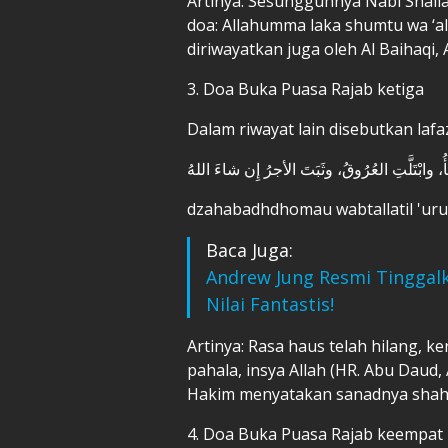
Artinya: Sesungguhnya Nabi Shall
doa: Allahumma laka shumtu wa ‘al
diriwayatkan juga oleh Al Baihaqi,
3. Doa Buka Puasa Rajab ketiga
Dalam riwayat lain disebutkan laf
ُ، وابْتَلَّتِ العُرُوقُ، وثَبَتَ الأجرُ إِن شاءَ اللهُ
dzahabadhdhomau wabtallatil 'uruu
Baca Juga:
Andrew Jung Resmi Tinggal
Nilai Fantastis!
Artinya: Rasa haus telah hilang, k
pahala, insya Allah (HR. Abu Daud
Hakim menyatakan sanadnya shahi
4. Doa Buka Puasa Rajab keempat