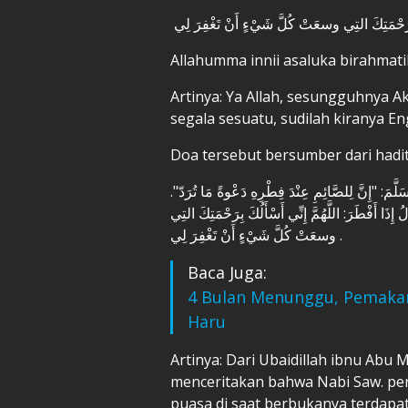
َ بِرَحْمَتِكَ التِي وسعَتْ كُلَّ شَيْءٍ أَنْ تَغْفِرَ لِي
Allahumma innii asaluka birahmatikal
Artinya: Ya Allah, sesungguhny
segala sesuatu, sudilah kiranya 
Doa tersebut bersumber dari hadi
َسَلَّمَ: "إِنَّ لِلصَّائِمِ عِنْدَ فِطْرِهِ دَعْوةً مَا تُرَدّ
ِذَا أَفْطَرَ: اللَّهُمَّ إِنِّي أَسْأَلُكَ بِرَحْمَتِكَ التِي
وسعَتْ كُلَّ شَيْءٍ أَنْ تَغْفِرَ لِي .
Baca Juga:
4 Bulan Menunggu, Pemakam
Haru
Artinya: Dari Ubaidillah ibnu Abu 
menceritakan bahwa Nabi Saw. pe
puasa di saat berbukanya terdapat 