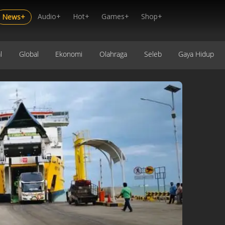
Audio+
Hot+
Games+
Shop+
News+
l
Global
Ekonomi
Olahraga
Seleb
Gaya Hidup