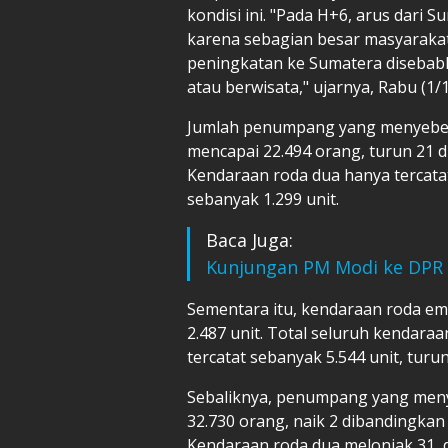
kondisi ini. "Pada H+6, arus dari
karena sebagian besar masyarakat
peningkatan ke Sumatera disebabk
atau berwisata," ujarnya, Rabu (1/1
Jumlah penumpang yang menyeber
mencapai 22.494 orang, turun 21 d
Kendaraan roda dua hanya tercatat
sebanyak 1.299 unit.
Baca Juga:
Kunjungan PM Modi ke DPR P
Sementara itu, kendaraan roda emp
2.487 unit. Total seluruh kendar
tercatat sebanyak 5.544 unit, turu
Sebaliknya, penumpang yang men
32.730 orang, naik 2 dibandingkan 
Kendaraan roda dua melonjak 31, da