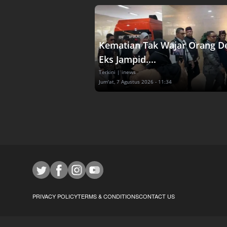
Kematian Tak Wajar Orang D
Eks Jampid....
Terkini
| inews
Jum'at, 7 Agustus 2026 - 11:34
PRIVACY POLICY
TERMS & CONDITIONS
CONTACT US