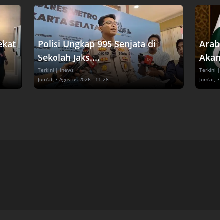
ekat
Polisi Ungkap 995 Senjata di
Arab
Sekolah Jaks....
Akan
Terkini
| inews
Terkini
|
Jum'at, 7 Agustus 2026 - 11:28
Jum'at, 