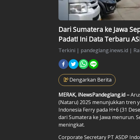
Dari Sumatera ke Jawa Sep
Padat! Ini Data Terbaru A
Terkini
|
pandeglang.inews.id |
Ra
Dengarkan Berita
MERAK,
iNewsPandeglang.id
–
Arus
(Nataru) 2025 menunjukkan tren y
Indonesia Ferry pada H+6 (31 De
dari Sumatera ke Jawa menurun. Se
meningkat.
Corporate Secretary PT ASDP Indone