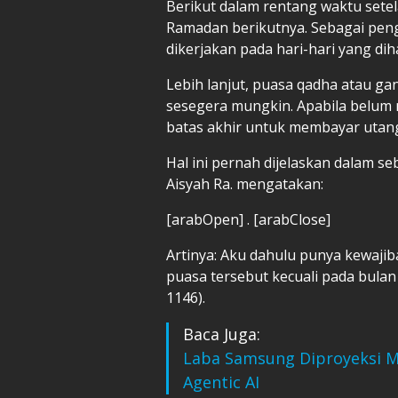
Berikut dalam rentang waktu set
Ramadan berikutnya. Sebagai penge
dikerjakan pada hari-hari yang di
Lebih lanjut, puasa qadha atau gan
sesegera mungkin. Apabila belum
batas akhir untuk membayar utang
Hal ini pernah dijelaskan dalam s
Aisyah Ra. mengatakan:
[arabOpen] . [arabClose]
Artinya: Aku dahulu punya kewaji
puasa tersebut kecuali pada bulan 
1146).
Baca Juga:
Laba Samsung Diproyeksi Me
Agentic AI