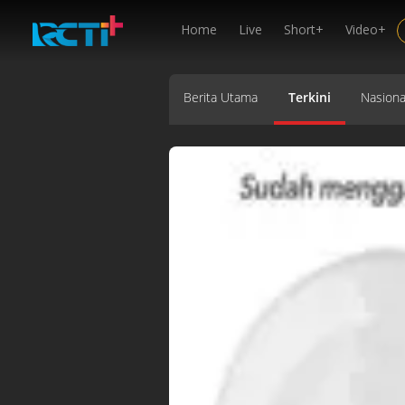
Home
Live
Short+
Video+
Berita Utama
Terkini
Nasiona