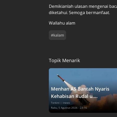
Demikianlah ulasan mengenai baca
diketahui. Semoga bermanfaat.
Wallahu alam
#
kalam
Topik Menarik
Menhan AS Bantah Nyaris
Kehabisan Rudal u....
Terkini
| inews
Rabu, 5 Agustus 2026 - 23:16