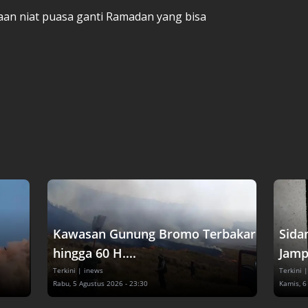
an niat puasa ganti Ramadan yang bisa
Kawasan Gunung Bromo Terbakar
Sida
hingga 60 H....
Jampi
Terkini
| inews
Terkini
|
Rabu, 5 Agustus 2026 - 23:30
Kamis, 6