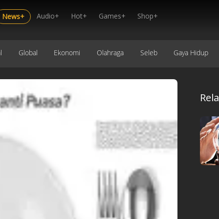
Audio+
Hot+
Games+
Shop+
News+
l
Global
Ekonomi
Olahraga
Seleb
Gaya Hidup
Rel