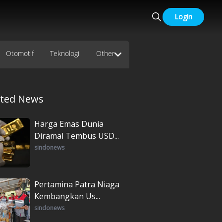
Login
Otomotif
Teknologi
Other
ated News
Harga Emas Dunia
Diramal Tembus USD...
sindonews
Pertamina Patra Niaga
Kembangkan Us...
sindonews