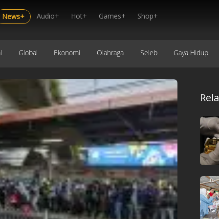
Audio+
Hot+
Games+
Shop+
News+
l
Global
Ekonomi
Olahraga
Seleb
Gaya Hidup
Rel