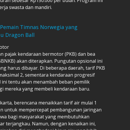
iuran sebesar Rp150.000 per bulan. Program ini
ja swasta dan mandiri.
, Pemain Timnas Norwegia yang
u Dragon Ball
otor
n pajak kendaraan bermotor (PKB) dan bea
BNKB) akan diterapkan. Pungutan opsional ini
yang harus dibayar. Di beberapa daerah, tarif PKB
maksimal 2, sementara kendaraan progresif
al ini tentu akan menambah beban pemilik
gi mereka yang membeli kendaraan baru.
karta, berencana menaikkan tarif air mulai 1
juan untuk mempercepat pembangunan jaringan
ahwa bagi masyarakat yang membutuhkan
gar terjangkau. Namun, dengan kenaikan ini,