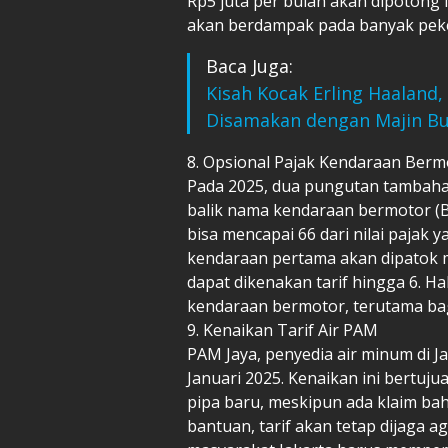
Rp5 juta per bulan akan dipotong 
akan berdampak pada banyak peker
Baca Juga:
Kisah Kocak Erling Haaland
Disamakan dengan Majin Bu
8. Opsional Pajak Kendaraan Berm
Pada 2025, dua pungutan tambaha
balik nama kendaraan bermotor (B
bisa mencapai 66 dari nilai pajak 
kendaraan pertama akan dipatok 
dapat dikenakan tarif hingga 6. H
kendaraan bermotor, terutama ba
9. Kenaikan Tarif Air PAM
PAM Jaya, penyedia air minum di Ja
Januari 2025. Kenaikan ini bertu
pipa baru, meskipun ada klaim b
bantuan, tarif akan tetap dijaga a