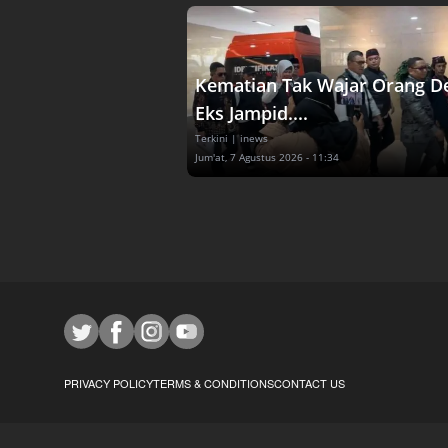
Kematian Tak Wajar Orang D
Eks Jampid....
Terkini
| inews
Jum'at, 7 Agustus 2026 - 11:34
PRIVACY POLICY
TERMS & CONDITIONS
CONTACT US