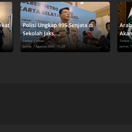
ekat
Polisi Ungkap 995 Senjata di
Arab
Sekolah Jaks....
Akan
Terkini
| inews
Terkini
|
Jum'at, 7 Agustus 2026 - 11:28
Jum'at, 