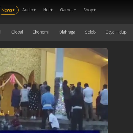
Audio+
Hot+
Games+
Shop+
News+
l
Global
Ekonomi
Olahraga
Seleb
Gaya Hidup