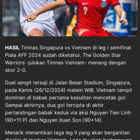
HASIL
Timnas Singapura
vs Vietnam di leg I semifinal
Piala AFF 2024
sudah diketahui. The Golden Star
Warriors -julukan Timnas Vietnam- menang dengan
skor 2-0.
Duel sengit tersaji di Jalan Besar Stadium, Singapura,
pada Kamis (26/12/2024) malam WIB. Vietnam tampil
dominan di babak pertama kesulitan mencetak gol.
Sampai akhirnya, dua gol tercipta di akhir
pertandingan babak kedua via aksi Nguyen Tien Linh
(90+11 P) dan Nguyen Xuan Son (90+14).
Menarik menantikan laga leg II yang akan bergantian
digelar di markas Vietnam. Laga itu akan berlangsung