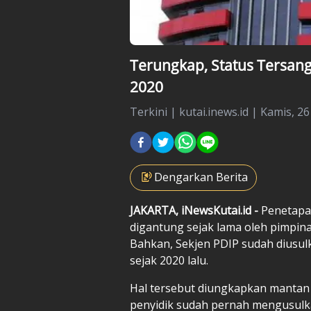
Terungkap, Status Tersang
2020
Terkini
|
kutai.inews.id |
Kamis, 26
Dengarkan Berita
JAKARTA, iNewsKutai.id -
Penetapan
digantung sejak lama oleh pimpin
Bahkan, Sekjen PDIP sudah diusul
sejak 2020 lalu.
Hal tersebut diungkapkan mantan
penyidik sudah pernah mengusulk