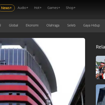
Audio+
Hot+
Games+
Shop+
News+
l
Global
Ekonomi
Olahraga
Seleb
Gaya Hidup
Rel