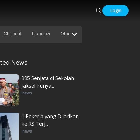
Login
Otomotif
Teknologi
Other
ated News
995 Senjata di Sekolah
Jaksel Punya...
inews
1 Pekerja yang Dilarikan
ke RS Terj...
inews