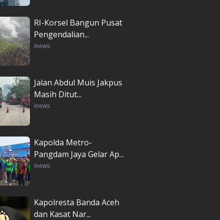
RI-Korsel Bangun Pusat
Pengendalian...
inews
Jalan Abdul Muis Jakpus
Masih Ditut...
inews
Kapolda Metro-
Pangdam Jaya Gelar Ap...
inews
Kapolresta Banda Aceh
dan Kasat Nar...