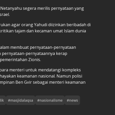
 Netanyahu segera merilis pernyataan yang
rael.
ukan agar orang Yahudi diizinkan beribadah di
 kritikan tajam dan kecaman umat Islam dunia
g dalam membuat pernyataan-pernyataan
n pernyataan-pernyataannya kerap
pemerintahan Zionis.
ng para menteri untuk mendatangi kompleks
ahayakan keamanan nasional. Namun polisi
mimpinan Ben Gvir sebagai menteri keamanan
lik
#
masjidalaqsa
#
nasionalisme
#
news