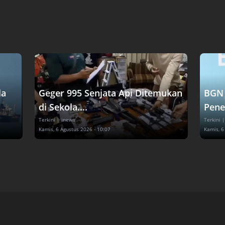
la
Geger 995 Senjata Api Ditemukan
BGN 
di Sekola....
Pene
Terkini
| inews
Terkini
|
Kamis, 6 Agustus 2026 - 10:07
Kamis, 6