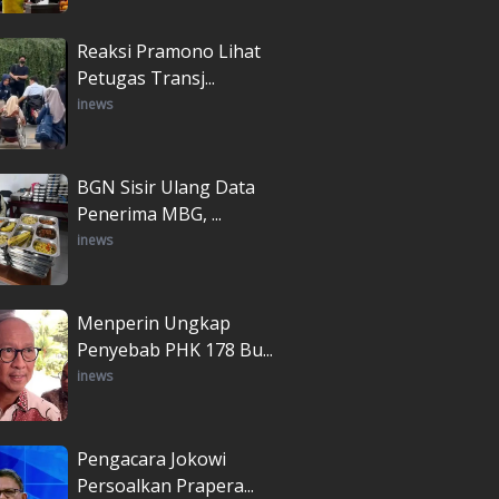
Reaksi Pramono Lihat
Petugas Transj...
inews
BGN Sisir Ulang Data
Penerima MBG, ...
inews
Menperin Ungkap
Penyebab PHK 178 Bu...
inews
Pengacara Jokowi
Persoalkan Prapera...