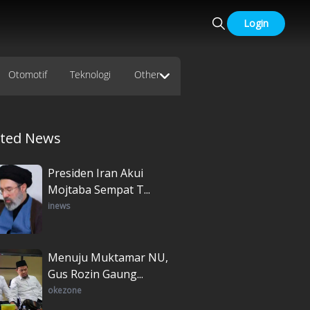
Login
Otomotif
Teknologi
Other
ated News
Presiden Iran Akui
Mojtaba Sempat T...
inews
Menuju Muktamar NU,
Gus Rozin Gaung...
okezone