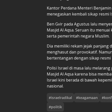
Kantor Perdana Menteri Benjamin
menegaskan kembali sikap resmi Is
Ben Gvir pada Agustus lalu menyer
Masjid Al Aqsa. Seruan itu menuai
serta pemerintah negara Muslim.
Dia memiliki rekam jejak panjan
menghasut dan provokatif. Namu
bertentangan dengan sikap resmi 
Polisi Israel di masa lalu melara
Masjid Al Aqsa karena bisa memb
Israel kini berada di bawah kepe
nasional.
#
israelradikal
#
keagamaan
#
konf
#
politik