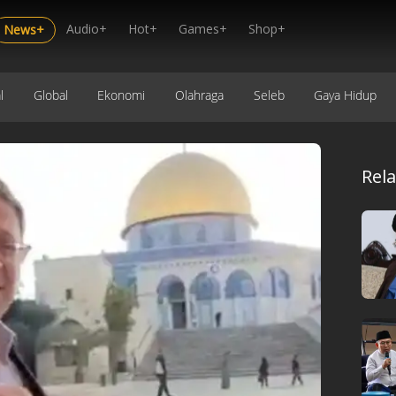
Audio+
Hot+
Games+
Shop+
News+
l
Global
Ekonomi
Olahraga
Seleb
Gaya Hidup
Rel