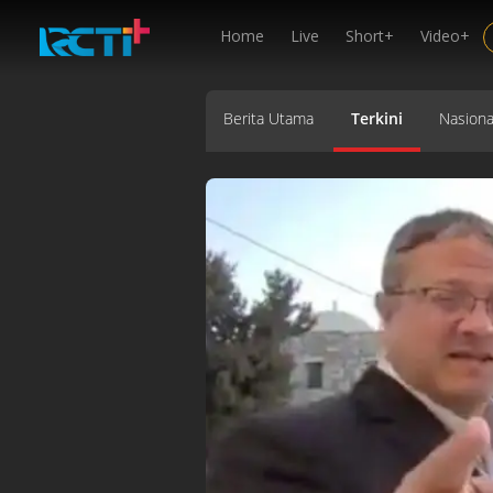
Home
Live
Short+
Video+
Berita Utama
Terkini
Nasiona