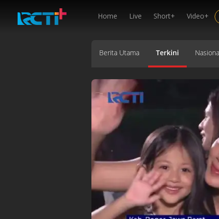
Home
Live
Short+
Video+
Berita Utama
Terkini
Nasiona