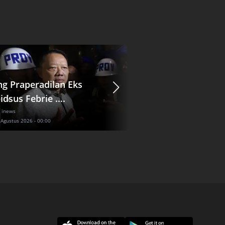
ng Praperadilan Eks
KPK Ungkap Saksi 
dsus Febrie ....
Banjarmasin ....
 inews
Terkini
| inews
 Agustus 2026 - 00:00
Kamis, 6 Agustus 2026 - 00:12