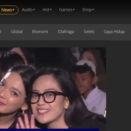
Audio+
Hot+
Games+
Shop+
News+
l
Global
Ekonomi
Olahraga
Seleb
Gaya Hidup