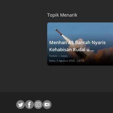
Topik Menarik
Menhan AS Bantah Nyaris
Kehabisan Rudal u....
Terkini
| inews
Rabu, 5 Agustus 2026 - 23:16