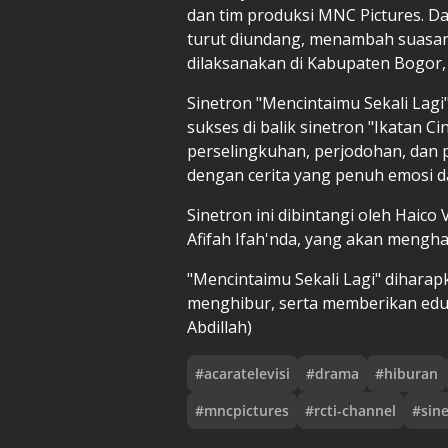
dan tim produksi MNC Pictures. Da
turut diundang, menambah suasan
dilaksanakan di Kabupaten Bogor, 
Sinetron "Mencintaimu Sekali Lagi"
sukses di balik sinetron "Ikatan C
perselingkuhan, perjodohan, dan 
dengan cerita yang penuh emosi d
Sinetron ini dibintangi oleh Haico
Afifah Ifah'nda, yang akan mengh
"Mencintaimu Sekali Lagi" dihara
menghibur, serta memberikan eduk
Abdillah)
#
acaratelevisi
#
drama
#
hiburan
#
mncpictures
#
rcti-channel
#
sin