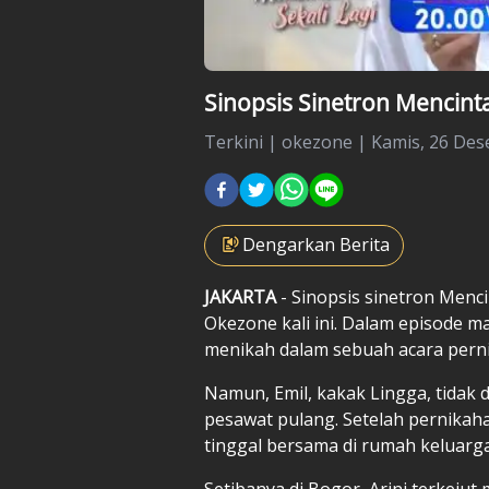
Sinopsis Sinetron Mencinta
Terkini
|
okezone |
Kamis, 26 Des
Dengarkan Berita
JAKARTA
- Sinopsis
sinetron Menci
Okezone kali ini. Dalam episode ma
menikah dalam sebuah acara pern
Namun, Emil, kakak Lingga, tidak 
pesawat pulang. Setelah pernikaha
tinggal bersama di rumah keluarga
Setibanya di Bogor, Arini terkeju