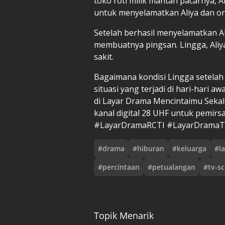
toko roti milik mantan pacarnya, 
untuk menyelamatkan Aliya dan ora
Setelah berhasil menyelamatkan A
membuatnya pingsan. Lingga, Aliya
sakit.
Bagaimana kondisi Lingga setela
situasi yang terjadi di hari-hari 
di Layar Drama Mencintaimu Sekali 
kanal digital 28 UHF untuk pemirs
#LayarDramaRCTI #LayarDramaT
#
drama
#
hiburan
#
keluarga
#
l
#
percintaan
#
petualangan
#
tv-s
Topik Menarik