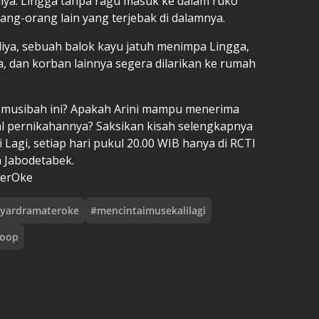
Aliya. Lingga tanpa ragu masuk ke dalam ruko
ng-orang lain yang terjebak di dalamnya.
liya, sebuah balok kayu jatuh menimpa Lingga,
, dan korban lainnya segera dilarikan ke rumah
h musibah ini? Apakah Arini mampu menerima
awal pernikahannya? Saksikan kisah selengkapnya
Lagi, setiap hari pukul 20.00 WIB hanya di RCTI
a Jabodetabek.
erOke
ayardramateroke
#
mencintaimusekalilagi
coop