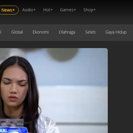
Audio+
Hot+
Games+
Shop+
News+
l
Global
Ekonomi
Olahraga
Seleb
Gaya Hidup