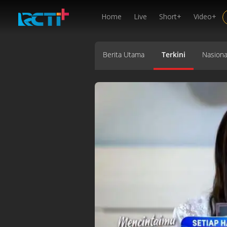
Home
Live
Short+
Video+
Berita Utama
Terkini
Nasiona