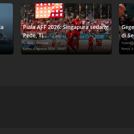
la
Piala AFF 2026: Singapura sedang
Gege
Pede, Ti....
di Se
Terkini
| okezone
Terkini
|
Kamis, 6 Agustus 2026 - 05:07
Kamis, 6