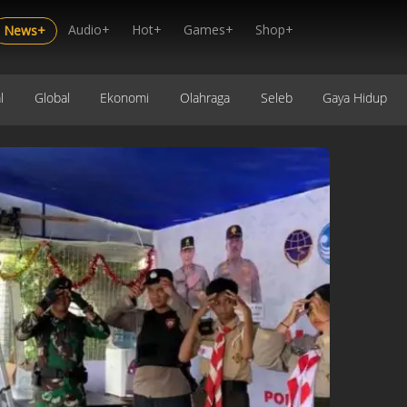
Audio+
Hot+
Games+
Shop+
News+
l
Global
Ekonomi
Olahraga
Seleb
Gaya Hidup