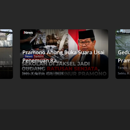
Pramono Anung Buka Suara Usai
Gedu
Penemuan Ra....
Pram
Terkini
| inews
Terkini
|
Sabtu, 8 Agustus 2026 - 06:26
Sabtu, 8