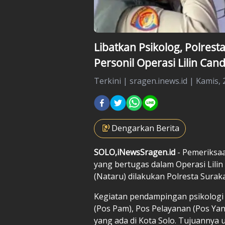
Libatkan Psikolog, Polres
Personil Operasi Lilin Can
Terkini
|
sragen.inews.id |
Kamis, 
Dengarkan Berita
SOLO,iNewsSragen.id
- Pemeriksa
yang bertugas dalam Operasi Lili
(Nataru) dilakukan Polresta Surak
Kegiatan pendampingan psikologi i
(Pos Pam), Pos Pelayanan (Pos Yan
yang ada di Kota Solo. Tujuannya