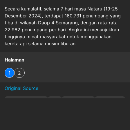
Secara kumulatif, selama 7 hari masa Nataru (19-25
Desember 2024), terdapat 160.731 penumpang yang
tiba di wilayah Daop 4 Semarang, dengan rata-rata
22.962 penumpang per hari. Angka ini menunjukkan
tingginya minat masyarakat untuk menggunakan
kereta api selama musim liburan.
Halaman
1
2
Original Source
#
daop4semarang
#
kai
#
nataru2025
#
pariwisata
#
perjalanan
#
PersiapanNataru
#
transportasi