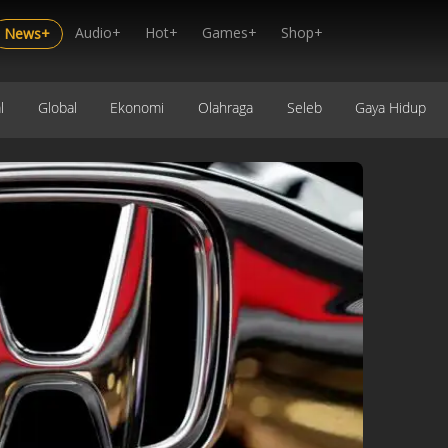
Audio+
Hot+
Games+
Shop+
News+
l
Global
Ekonomi
Olahraga
Seleb
Gaya Hidup