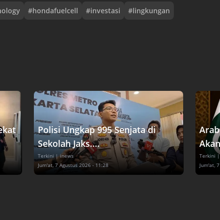
nology
#
hondafuelcell
#
investasi
#
lingkungan
ekat
Polisi Ungkap 995 Senjata di
Arab
Sekolah Jaks....
Akan
Terkini
| inews
Terkini
|
Jum'at, 7 Agustus 2026 - 11:28
Jum'at, 