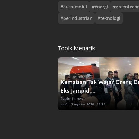
#
auto-mobil
#
energi
#
greentech
#
perindustrian
#
teknologi
Topik Menarik
Kematian Tak Wajar Orang D
Eks Jampid....
Terkini
| inews
Jum'at, 7 Agustus 2026 - 11:34