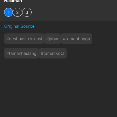
Halaman
1
2
3
Original Source
#
destinasirekreasi
#
jabar
#
tamanbunga
#
tamanheulang
#
tamankota
Baca Juga
Viral Pejalan Kaki Nyaris Tertabrak Motor
gegara Trotoar di Bandung Dikuasai PKL
inews
Jum'at, 7 Agustus 2026 - 23:30