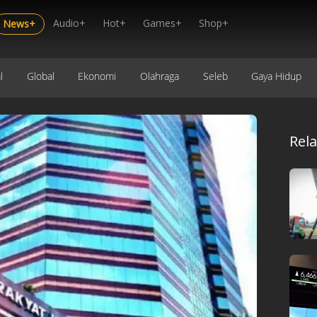
Audio+
Hot+
Games+
Shop+
News+
l
Global
Ekonomi
Olahraga
Seleb
Gaya Hidup
Rel