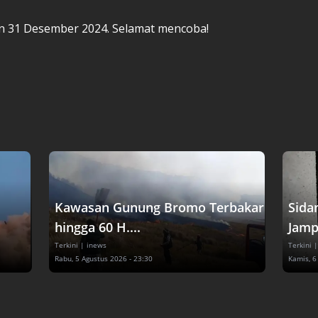
n 31 Desember 2024. Selamat mencoba!
Kawasan Gunung Bromo Terbakar
Sida
hingga 60 H....
Jampi
Terkini
| inews
Terkini
|
Rabu, 5 Agustus 2026 - 23:30
Kamis, 6