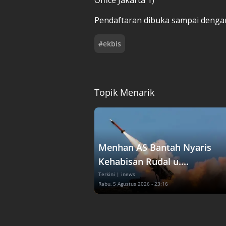
Pendaftaran dibuka sampai denga
#
ekbis
Topik Menarik
Menhan AS Bantah Nyaris
Kehabisan Rudal u....
Terkini
| inews
Rabu, 5 Agustus 2026 - 23:16