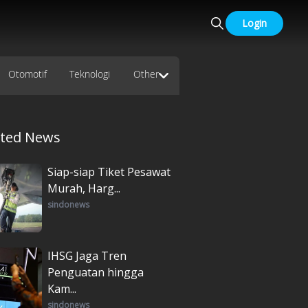
Login
Otomotif
Teknologi
Other
ated News
Siap-siap Tiket Pesawat
Murah, Harg...
sindonews
IHSG Jaga Tren
Penguatan hingga
Kam...
sindonews