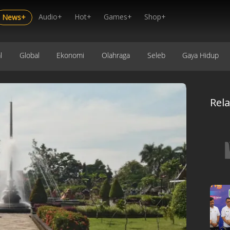
Audio+
Hot+
Games+
Shop+
News+
l
Global
Ekonomi
Olahraga
Seleb
Gaya Hidup
Rel