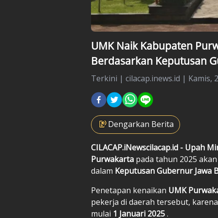
UMK Naik Kabupaten Purw
Berdasarkan Keputusan G
Terkini
|
cilacap.inews.id |
Kamis, 
Dengarkan Berita
CILACAP.iNewscilacap.id - Upah 
Purwakarta
pada tahun 2025 aka
dalam
Keputusan Gubernur Jawa B
Penetapan kenaikan
UMK Purwaka
pekerja di daerah tersebut, karen
mulai
1 Januari 2025
.