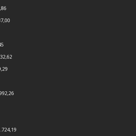
,86
37,00
45
632,62
9,29
.992,26
6
1.724,19