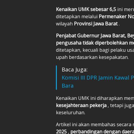
Kenaikan UMK sebesar 6,5
ini me
ditetapkan melalui
Permenaker No
wilayah
Provinsi Jawa Barat
.
Penjabat Gubernur Jawa Barat, B
pengusaha tidak diperbolehkan m
ditetapkan, kecuali bagi pelaku u
upah berdasarkan kesepakatan.
Baca Juga:
Komisi III DPR Jamin Kawal 
Bara
Kenaikan UMK ini diharapkan memb
kesejahteraan pekerja
, tetapi jug
keseluruhan.
Artikel ini akan membahas secar
2025
,
perbandingan dengan daerah