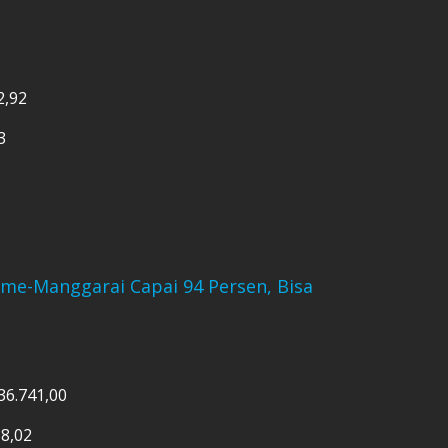
2,92
3
ome-Manggarai Capai 94 Persen, Bisa
736.741,00
88,02