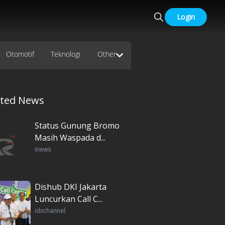
Login
Otomotif
Teknologi
Other
ated News
Status Gunung Bromo
Masih Waspada d...
inews
Dishub DKI Jakarta
Luncurkan Call C...
idxchannel