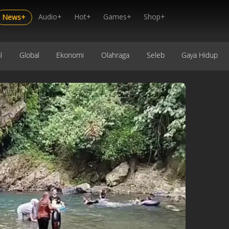
Audio+
Hot+
Games+
Shop+
News+
l
Global
Ekonomi
Olahraga
Seleb
Gaya Hidup