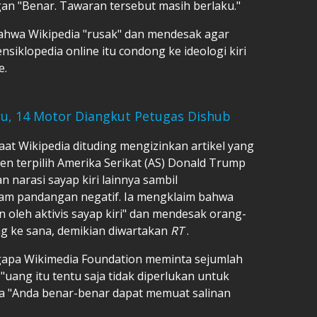
gan "Benar. Tawaran tersebut masih berlaku."
ahwa Wikipedia "rusak" dan mendesak agar
nsiklopedia online itu condong ke ideologi kiri
e.
aru, 14 Motor Diangkut Petugas Dishub
aat Wikipedia dituding mengizinkan artikel yang
en terpilih Amerika Serikat (AS) Donald Trump
 narasi sayap kiri lainnya sambil
am pandangan negatif. Ia mengklaim bahwa
n oleh aktivis sayap kiri" dan mendesak orang-
 ke sana, demikian diwartakan
RT
.
pa Wikimedia Foundation meminta sejumlah
uang itu tentu saja tidak diperlukan untuk
a "Anda benar-benar dapat memuat salinan