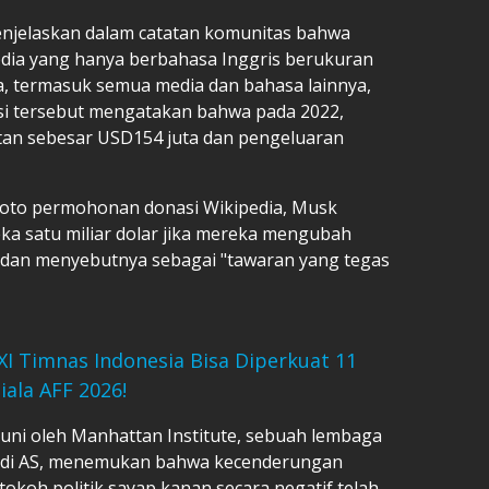
enjelaskan dalam catatan komunitas bahwa
edia yang hanya berbahasa Inggris berukuran
ia, termasuk semua media dan bahasa lainnya,
asi tersebut mengatakan bahwa pada 2022,
an sebesar USD154 juta dan pengeluaran
oto permohonan donasi Wikipedia, Musk
ka satu miliar dolar jika mereka mengubah
 dan menyebutnya sebagai "tawaran yang tegas
XI Timnas Indonesia Bisa Diperkuat 11
ala AFF 2026!
Juni oleh Manhattan Institute, sebuah lembaga
is di AS, menemukan bahwa kecenderungan
koh politik sayap kanan secara negatif telah