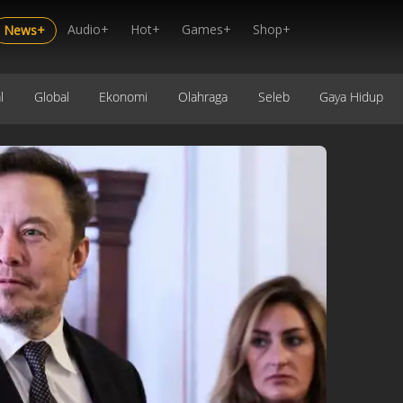
Audio+
Hot+
Games+
Shop+
News+
l
Global
Ekonomi
Olahraga
Seleb
Gaya Hidup