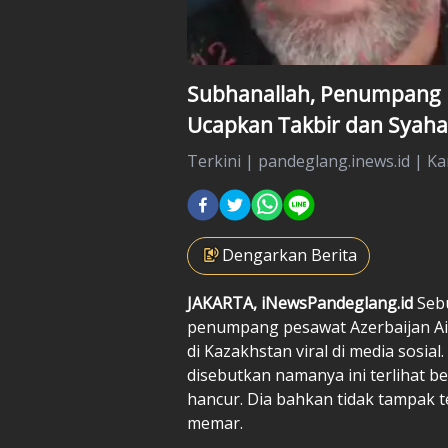
Subhanallah, Penumpang P
Ucapkan Takbir dan Syaha
Terkini
|
pandeglang.inews.id |
Ka
Dengarkan Berita
JAKARTA,
iNewsPandeglang.id
Seb
penumpang pesawat Azerbaijan Air
di Kazakhstan viral di media sosial
disebutkan namanya ini terlihat b
hancur. Dia bahkan tidak tampak t
memar.