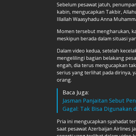
Sebelum pesawat jatuh, penumpang
kabin, mengucapkan Takbir, Allahu
Illallah Waasyhadu Anna Muhamma
Momen tersebut mengharukan, kar
meskipun berada dalam situasi yang
Dalam video kedua, setelah kecelaka
mengelilingi bagian belakang pes
engah, dia terus mengucapkan takb
serius yang terlihat pada dirinya
orang.
Baca Juga:
Jasman Panjaitan Sebut P
Gagal: Tak Bisa Digunakan 
Pria ini mengucapkan syahadat te
saat pesawat Azerbaijan Airlines j
seperti yang terlihat dalam video 