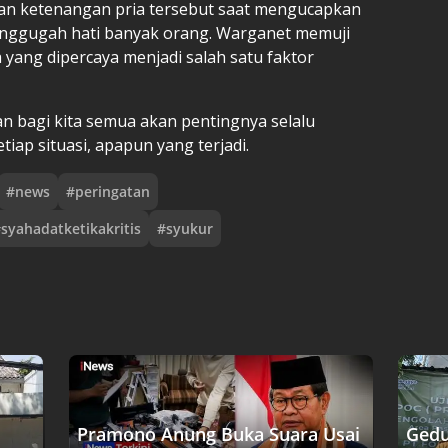
dan ketenangan pria tersebut saat mengucapkan
enggugah hati banyak orang. Warganet memuji
yang dipercaya menjadi salah satu faktor
tan bagi kita semua akan pentingnya selalu
iap situasi, apapun yang terjadi.
#
news
#
peringatan
#
syahadatketikakritis
#
syukur
Pramono Anung Buka Suara Usai
Gedu