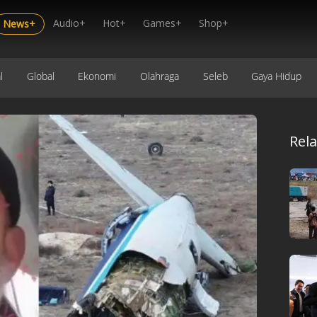
Audio+
Hot+
Games+
Shop+
News+
l
Global
Ekonomi
Olahraga
Seleb
Gaya Hidup
Rel