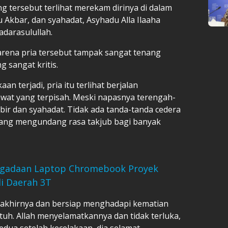
 tersebut terlihat merekam dirinya di dalam
 Akbar, dan syahadat, Asyhadu Alla Ilaaha
darasulullah.
ena pria tersebut tampak sangat tenang
 sangat kritis.
an terjadi, pria itu terlihat berjalan
awat yang terpisah. Meski napasnya terengah-
ir dan syahadat. Tidak ada tanda-tanda cedera
, yang mengundang rasa takjub bagi banyak
engadaan Laptop Chromebook Proyek
di Daerah 3T
rakhirnya dan bersiap menghadapi kematian
atuh. Allah menyelamatkannya dan tidak terluka,
kedua setelah kecelakaan, dia selamat.