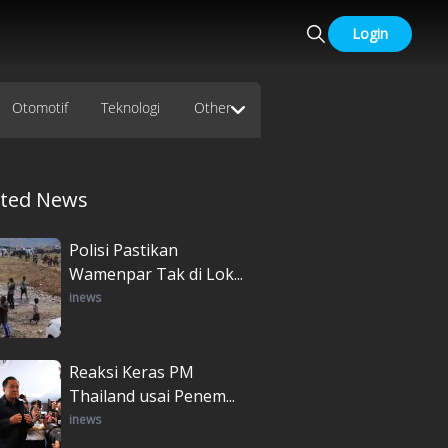
Login
Otomotif
Teknologi
Other
ated News
Polisi Pastikan
Wamenpar Tak di Lok...
inews
Reaksi Keras PM
Thailand usai Penem...
inews