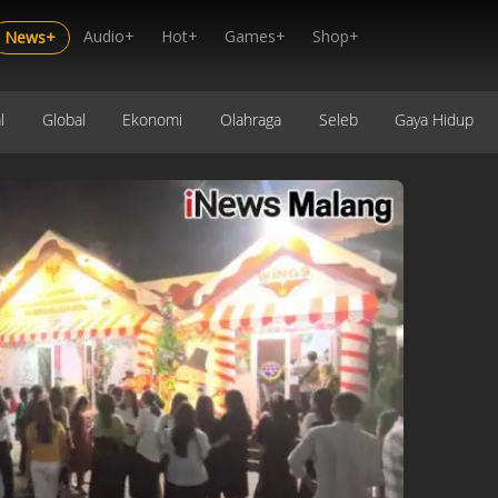
Audio+
Hot+
Games+
Shop+
News+
l
Global
Ekonomi
Olahraga
Seleb
Gaya Hidup