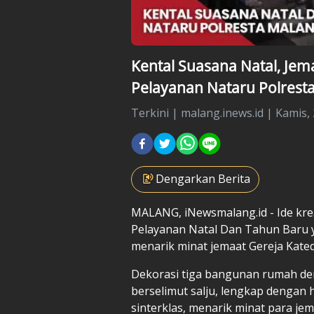
Kental Suasana Natal, Jema
Pelayanan Nataru Polrest
Terkini
|
malang.inews.id |
Kamis,
Dengarkan Berita
MALANG, iNewsmalang.id - Ide kre
Pelayanan Natal Dan Tahun Baru y
menarik minat jemaat Gereja Kated
Dekorasi tiga bangunan rumah de
berselimut salju, lengkap dengan 
sinterklas, menarik minat para j