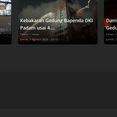
Kebakaran Gedung Bapenda DKI
Damk
Padam usai 4....
Gedu
Terkini
| inews
Terkini
|
Jum'at, 7 Agustus 2026 - 23:13
Jum'at, 