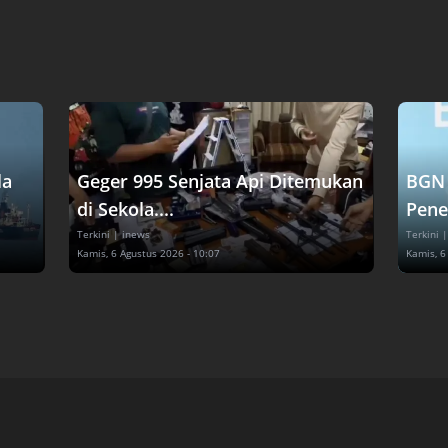
la
Geger 995 Senjata Api Ditemukan
BGN 
di Sekola....
Pene
Terkini
| inews
Terkini
|
Kamis, 6 Agustus 2026 - 10:07
Kamis, 6