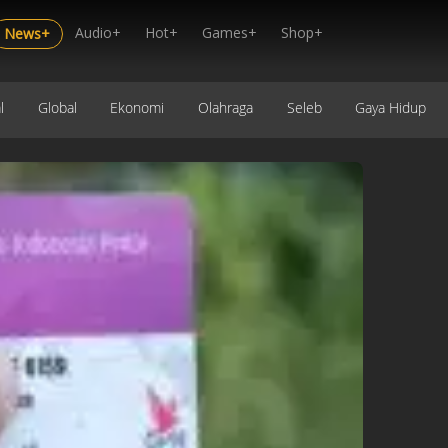
Audio+
Hot+
Games+
Shop+
News+
l
Global
Ekonomi
Olahraga
Seleb
Gaya Hidup