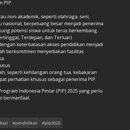
n PIP.
au non-akademik, seperti olahraga, seni,
au nasional, berpeluang besar menjadi penerima
kung potensi siswa untuk terus berkembang.
Tertinggal, Terdepan, dan Terluar)
 dengan keterbatasan akses pendidikan menjadi
tah berkomitmen menyediakan fasilitas
ka.
husus
, seperti kehilangan orang tua, kebakaran
at perhatian khusus sebagai penerima PIP.
Program Indonesia Pintar (PIP)
2025 yang perlu
ni bermanfaat.
kasi
#
pendidikan
#
pip2025